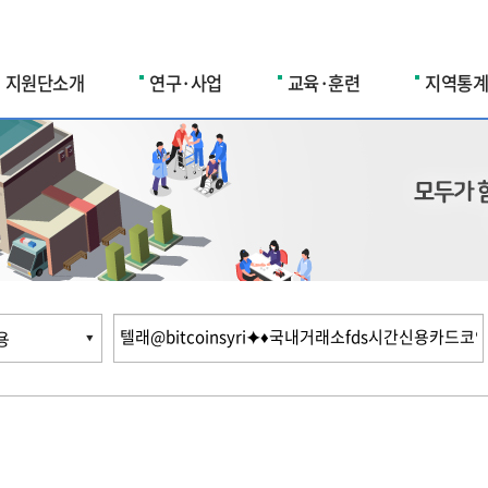
지원단소개
연구·사업
교육·훈련
지역통계