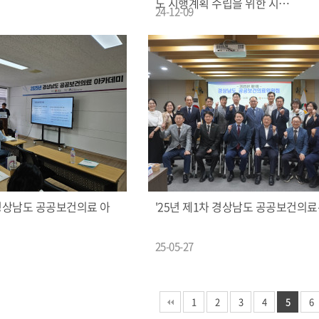
도 시행계획 수립을 위한 시…
24-12-09
 경상남도 공공보건의료 아
'25년 제1차 경상남도 공공보건의
25-05-27
1
2
3
4
5
6