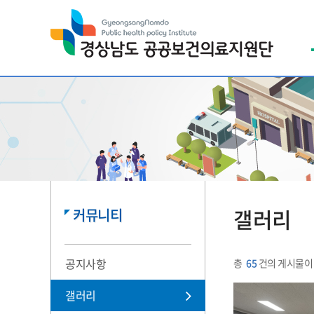
열린
페이지
갤러리
커뮤니티
공지사항
총
65
건의 게시물이
갤러리