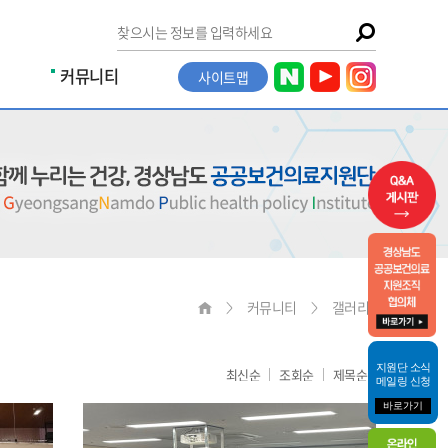
커뮤니티
사이트맵
커뮤니티
갤러리
지원단 소식
최신순
조회순
제목순
메일링 신청
바로가기