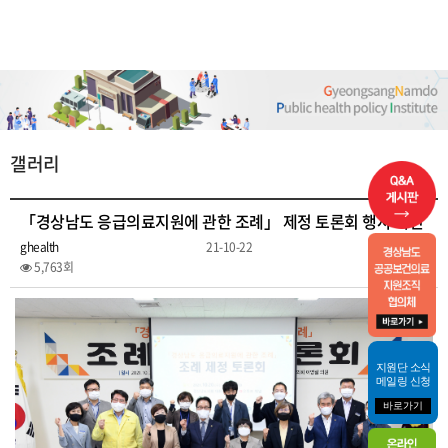
갤러리
「경상남도 응급의료지원에 관한 조례」 제정 토론회 행사 사진
ghealth
21-10-22
5,763회
지원단 소식
메일링 신청
바로가기