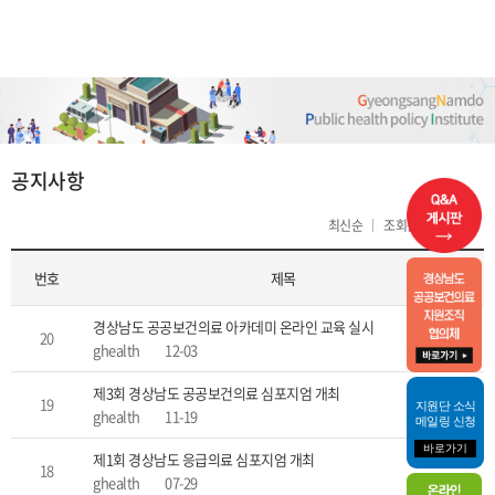
열린
페이지
공지사항
최신순
조회순
제목순
번호
제목
경상남도 공공보건의료 아카데미 온라인 교육 실시
20
ghealth
12-03
제3회 경상남도 공공보건의료 심포지엄 개최
19
지원단 소식
ghealth
11-19
메일링 신청
바로가기
제1회 경상남도 응급의료 심포지엄 개최
18
ghealth
07-29