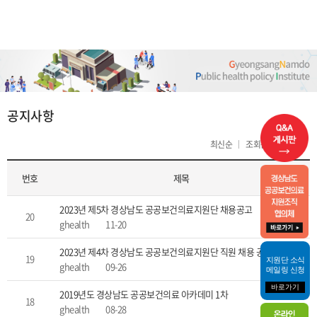
열린
페이지
공지사항
최신순
조회순
제목순
번호
제목
2023년 제5차 경상남도 공공보건의료지원단 채용공고
20
ghealth
11-20
2023년 제4차 경상남도 공공보건의료지원단 직원 채용 공고
19
지원단 소식
ghealth
09-26
메일링 신청
바로가기
2019년도 경상남도 공공보건의료 아카데미 1차
18
ghealth
08-28