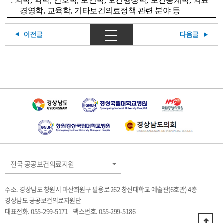
:
의학
,
약학
,
간호학
,
보건학
,
보건행정학
,
보건통계학
,
의료
경영학
,
교육학
,
기타보건의료정책 관련 분야 등
전국 공공보건의료지원
주소. 경상남도 창원시 마산회원구 팔용로 262 창신대학교 예술관(6호관) 4층
경상남도 공공보건의료지원단
대표전화. 055-299-5171
팩스번호. 055-299-5186