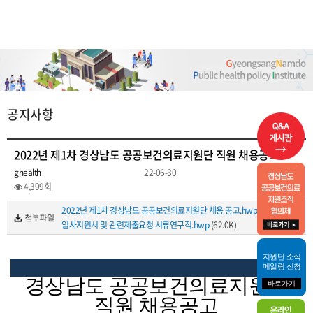
공지사항
2022년 제1차 경상남도 공공보건의료지원단 직원 채용공고
ghealth
22-06-30
4,399회
2022년 제1차 경상남도 공공보건의료지원단 채용 공고.hwp
(54.0K)
입사지원서 및 관련제출요청 서류연구직.hwp
(62.0K)
지원단 소식
메일링 신청
경상남도 공공보건의료지원단
바로가기
직원 채용공고