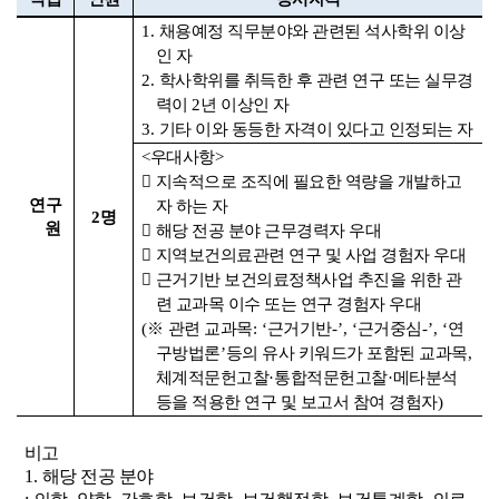
1.
채용예정 직무분야와 관련된 석사학위 이상
인 자
2.
학사학위를 취득한 후 관련 연구 또는 실무경
력이
2
년 이상인 자
3.
기타 이와 동등한 자격이 있다고 인정되는 자
<
우대사항
>

지속적으로 조직에 필요한 역량을 개발하고
연구
자 하는 자
2
명
원

해당 전공 분야 근무경력자 우대

지역보건의료관련 연구 및 사업 경험자 우대

근거기반 보건의료정책사업 추진을 위한 관
련 교과목 이수 또는 연구 경험자 우대
(
※
관련 교과목
: ‘
근거기반
-’, ‘
근거중심
-’, ‘
연
구방법론
’
등의 유사 키워드가 포함된 교과목
,
체계적문헌고찰
·
통합적문헌고찰
·
메타분석
등을 적용한 연구 및 보고서 참여 경험자
)
비고
1.
해당 전공 분야