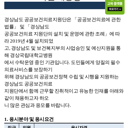
경상남도 공공보건의료지원단은
「
공공보건의료에 관한
법률
」
및
「
경상남도
공공보건의료 지원단의 설치 및 운영에 관한 조례
」
에 따
라
2019
년
4
월 설치되었
고,
경상남도 및 보건복지부의 사업승인 및 예산지원을 통
해 경상국립대학교병원
에서
수탁운영 중인 기관입니다
.
도민들에게 양질의 필수
의료서비스를 보장하기
위해
경상남도의 공공보건정책 수립 및 시행을 지원하는
경상남도 공공보건의료
지원단에서
함께 근무할 진취적이고 유능한 인재를 아래와
같이 채용하고자
하오
니
많은 관심과
응모를 바랍니다
.
1.
응시분야 및 응시요건
직급
인원
응시자격