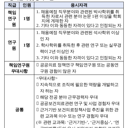
직급
인원
응시자격
1.
채용예정 직무분야와 관련된 박사학위를 취
책임
득한 자로서 관련 분야 논문
1
편 이상을 학회
연구
1
명
지에 게재한 자
원
2.
기타 이와 동등한 자격이 있다고 인정되는 자
1.
채용예정 직무분야와 관련된 석사학위 이상
인 자
연구
1
명
2.
학사학위를 취득한 후 관련 연구 또는 실무경
원
력이
2
년 이상인 자
3.
기타 이와 동등한 자격이 있다고 인정되는 자

공공의료 정책연구 책임연구원 또는 공동연
책임연구원
우대사항
구원 경험이 많은 자
<
우대사항
>

지속적으로 조직에 필요한 역량을 개발하고
자 하는 자

해당 전공 분야 근무경력자 우대

공공보건의료관련 연구 및 사업 경험자 우대
공통

근거기반 보건의료정책사업 추진을 위한 관
련 교과목 이수 또는 연구 경험자 우대
(
※
관련 교과목
: ‘
근거기반
-’, ‘
근거중심
-’, ‘
연