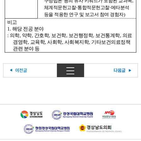
구방법론
’
등의 유사 키워드가 포함된 교과목
,
체계적문헌고찰
·
통합적문헌고찰
·
메타분석
등을 적용한 연구 및 보고서 참여 경험자
)
비고
1.
해당 전공 분야
:
의학
,
약학
,
간호학
,
보건학
,
보건행정학
,
보건통계학
,
의료
경영학
,
교육학
,
사회학
,
사회복지학
,
기타보건의료정책
관련 분야 등