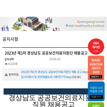
공지사항
2023년 제1차 경상남도 공공보건의료지원단 채용공고
ghealth
23-03-19
4,315회
2023년 제1차 경상남도 공공보건의료지원단 채용 공고.hwp
(63.5K)
입사지원서 및 관련제출요청 서류연구직.hwp
(58.0K)
지원단 소식
메일링 신청
경상남도 공공보건의료지원단
바로가기
직원 채용공고