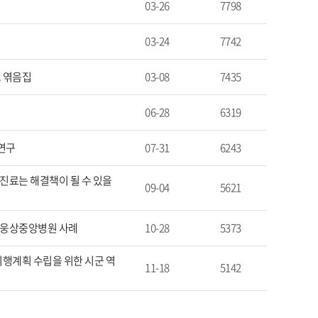
03-26
7798
03-24
7742
그 엮음집
03-08
7435
06-28
6319
연구
07-31
6243
 진료는 해결책이 될 수 있을
09-04
5621
과 웅상중앙병원 사례
10-28
5373
시행계획 수립을 위한 시군 역
11-18
5142