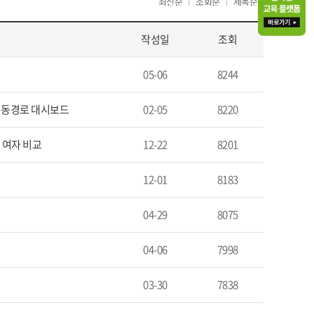
최신순
조회순
제목순
작성일
조회
05-06
8244
자 이동경로 대시보드
02-05
8220
률 여자 비교
12-22
8201
12-01
8183
04-29
8075
04-06
7998
03-30
7838