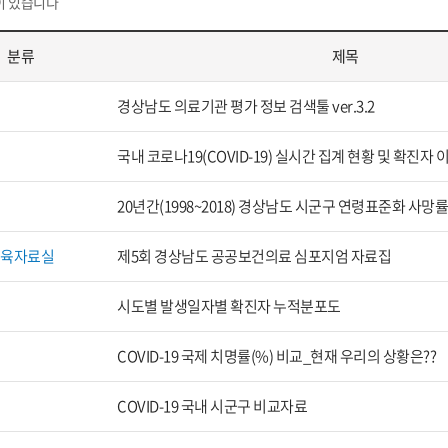
이 있습니다
분류
제목
경상남도 의료기관 평가 정보 검색툴 ver.3.2
국내 코로나19(COVID-19) 실시간 집계 현황 및 확진
20년간(1998~2018) 경상남도 시군구 연령표준화 사망
교육자료실
제5회 경상남도 공공보건의료 심포지엄 자료집
시도별 발생일자별 확진자 누적분포도
COVID-19 국제 치명률(%) 비교_현재 우리의 상황은??
COVID-19 국내 시군구 비교자료